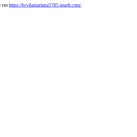
re em
https://bcvilamariana5785.iguelt.com/
.